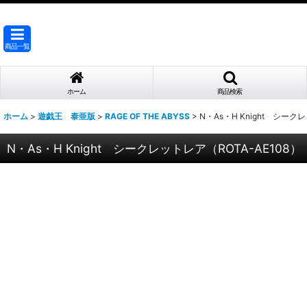
商品一覧
ホーム
商品検索
ホーム
>
遊戯王 泰亜版
>
RAGE OF THE ABYSS
>
N・As・H Knight シーク
N・As・H Knight シークレットレア（ROTA-AE108）