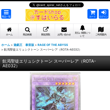
商品一覧
カート
ログイン
支払い期限につ
ホーム
商品検索
郵送買取
お問い合わせ
ご利用案内
いて
ホーム
>
遊戯王 泰亜版
>
RAGE OF THE ABYSS
>
飢渇聖徒エリュシクトーン スーパーレア（ROTA-AE032）
飢渇聖徒エリュシクトーン スーパーレア（ROTA-
AE032）