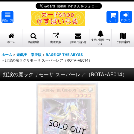
商品一覧
カート
ログイン
支払い期限につ
ホーム
商品検索
郵送買取
お問い合わせ
ご利用案内
いて
ホーム
>
遊戯王 泰亜版
>
RAGE OF THE ABYSS
>
紅涙の魔ラクリモーサ スーパーレア（ROTA-AE014）
紅涙の魔ラクリモーサ スーパーレア（ROTA-AE014）