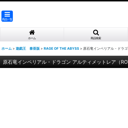
商品一覧
ホーム
商品検索
ホーム
>
遊戯王 泰亜版
>
RAGE OF THE ABYSS
>
原石竜インペリアル・ドラゴン 
原石竜インペリアル・ドラゴン アルティメットレア（ROTA