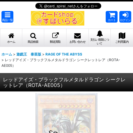
商品一覧
カート
ログイン
支払い期限につ
ホーム
商品検索
郵送買取
お問い合わせ
ご利用案内
いて
ホーム
>
遊戯王 泰亜版
>
RAGE OF THE ABYSS
>
レッドアイズ・ブラックフルメタルドラゴン シークレットレア（ROTA-
AE005）
レッドアイズ・ブラックフルメタルドラゴン シークレ
ットレア（ROTA-AE005）