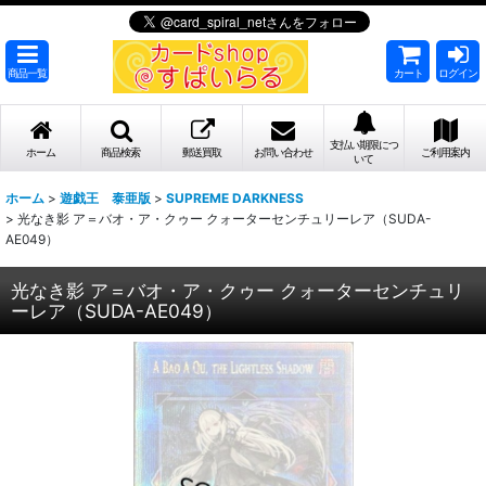
商品一覧
カート
ログイン
支払い期限につ
ホーム
商品検索
郵送買取
お問い合わせ
ご利用案内
いて
ホーム
>
遊戯王 泰亜版
>
SUPREME DARKNESS
>
光なき影 ア＝バオ・ア・クゥー クォーターセンチュリーレア（SUDA-
AE049）
光なき影 ア＝バオ・ア・クゥー クォーターセンチュリ
ーレア（SUDA-AE049）