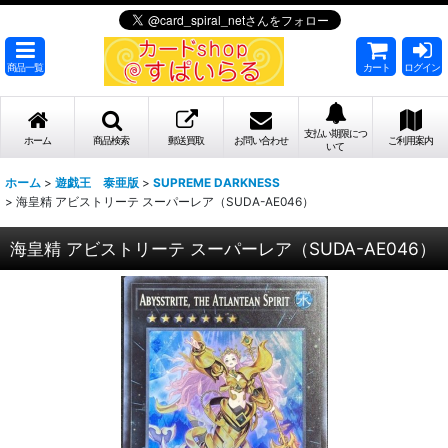
商品一覧
カート
ログイン
支払い期限につ
ホーム
商品検索
郵送買取
お問い合わせ
ご利用案内
いて
ホーム
>
遊戯王 泰亜版
>
SUPREME DARKNESS
>
海皇精 アビストリーテ スーパーレア（SUDA-AE046）
海皇精 アビストリーテ スーパーレア（SUDA-AE046）