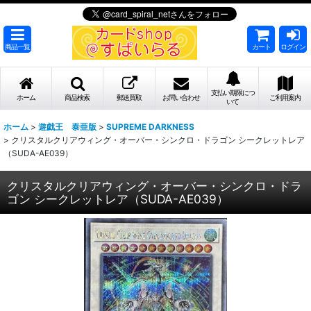
商品一覧
カート
ログイン
支払い期限につ
ホーム
商品検索
郵送買取
お問い合わせ
ご利用案内
いて
ホーム
>
遊戯王 泰亜版
>
SUPREME DARKNESS
>
クリスタルクリアウィング・オーバー・シンクロ・ドラゴン シークレットレア
（SUDA-AE039）
クリスタルクリアウィング・オーバー・シンクロ・ドラ
ゴン シークレットレア（SUDA-AE039）