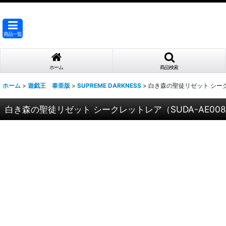
商品一覧
ホーム
商品検索
ホーム
>
遊戯王 泰亜版
>
SUPREME DARKNESS
>
白き森の聖徒リゼット シークレ
白き森の聖徒リゼット シークレットレア（SUDA-AE00