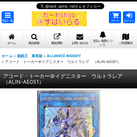
商品一覧
カート
ログイン
支払い期限につ
ホーム
商品検索
郵送買取
お問い合わせ
ご利用案内
いて
ホーム
>
遊戯王 泰亜版
>
ALLIANCE INSIGHT
>
アコード・トーカー＠イグニスター ウルトラレア （ALIN-AE051）
アコード・トーカー＠イグニスター ウルトラレア
（ALIN-AE051）