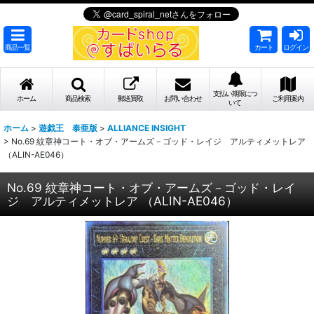
商品一覧
カート
ログイン
支払い期限につ
ホーム
商品検索
郵送買取
お問い合わせ
ご利用案内
いて
ホーム
>
遊戯王 泰亜版
>
ALLIANCE INSIGHT
>
No.69 紋章神コート・オブ・アームズ－ゴッド・レイジ アルティメットレア
（ALIN-AE046）
No.69 紋章神コート・オブ・アームズ－ゴッド・レイ
ジ アルティメットレア （ALIN-AE046）