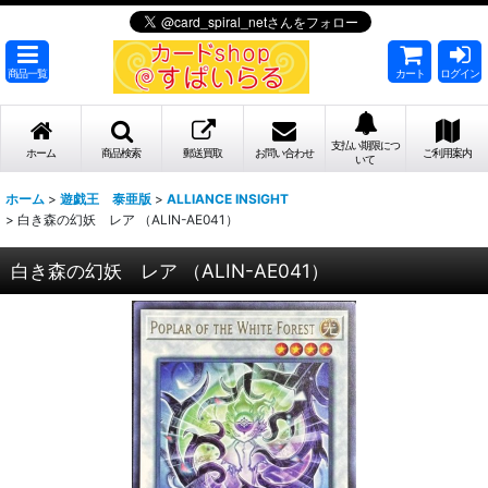
商品一覧
カート
ログイン
支払い期限につ
ホーム
商品検索
郵送買取
お問い合わせ
ご利用案内
いて
ホーム
>
遊戯王 泰亜版
>
ALLIANCE INSIGHT
>
白き森の幻妖 レア （ALIN-AE041）
白き森の幻妖 レア （ALIN-AE041）