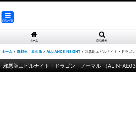
商品一覧
ホーム
商品検索
ホーム
>
遊戯王 泰亜版
>
ALLIANCE INSIGHT
>
邪悪龍エビルナイト・ドラゴン ノ
邪悪龍エビルナイト・ドラゴン ノーマル （ALIN-AE03