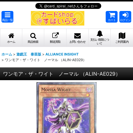
商品一覧
カート
ログイン
支払い期限につ
ホーム
商品検索
郵送買取
お問い合わせ
ご利用案内
いて
ホーム
>
遊戯王 泰亜版
>
ALLIANCE INSIGHT
>
ワンモア・ザ・ワイト ノーマル （ALIN-AE029）
ワンモア・ザ・ワイト ノーマル （ALIN-AE029）