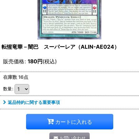
転惺竜華－闇巴 スーパーレア（ALIN-AE024）
販売価格
:
180
円
(税込)
在庫数 16点
数量
:
返品特約に関する重要事項
カートに入れる
お問い合わせ