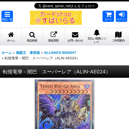
商品一覧
カート
ログイン
支払い期限につ
ホーム
商品検索
郵送買取
お問い合わせ
ご利用案内
いて
ホーム
>
遊戯王 泰亜版
>
ALLIANCE INSIGHT
>
転惺竜華－闇巴 スーパーレア（ALIN-AE024）
転惺竜華－闇巴 スーパーレア（ALIN-AE024）