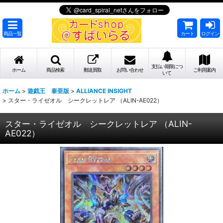
商品一覧
カート
ログイン
支払い期限につ
ホーム
商品検索
郵送買取
お問い合わせ
ご利用案内
いて
ホーム
>
遊戯王 泰亜版
>
ALLIANCE INSIGHT
>
スター・ライゼオル シークレットレア （ALIN-AE022）
スター・ライゼオル シークレットレア （ALIN-
AE022）