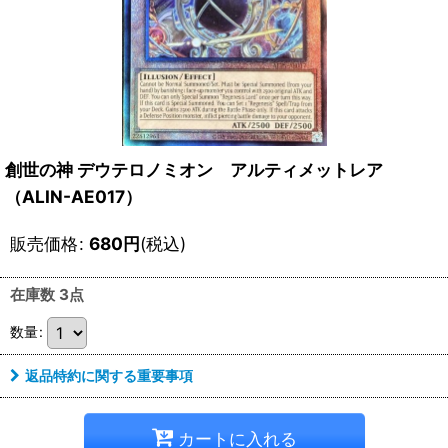
創世の神 デウテロノミオン アルティメットレア
（ALIN-AE017）
販売価格
:
680
円
(税込)
在庫数 3点
数量
:
返品特約に関する重要事項
カートに入れる