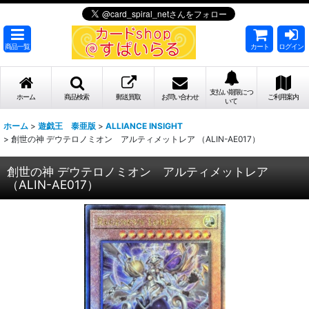
商品一覧
カート
ログイン
支払い期限につ
ホーム
商品検索
郵送買取
お問い合わせ
ご利用案内
いて
ホーム
>
遊戯王 泰亜版
>
ALLIANCE INSIGHT
>
創世の神 デウテロノミオン アルティメットレア （ALIN-AE017）
創世の神 デウテロノミオン アルティメットレア
（ALIN-AE017）