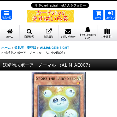
商品一覧
カート
ログイン
支払い期限につ
ホーム
商品検索
郵送買取
お問い合わせ
ご利用案内
いて
ホーム
>
遊戯王 泰亜版
>
ALLIANCE INSIGHT
>
妖精胞スポーア ノーマル （ALIN-AE007）
妖精胞スポーア ノーマル （ALIN-AE007）