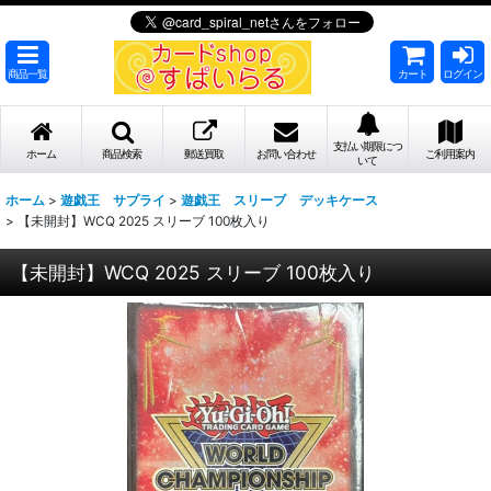
商品一覧
カート
ログイン
支払い期限につ
ホーム
商品検索
郵送買取
お問い合わせ
ご利用案内
いて
ホーム
>
遊戯王 サプライ
>
遊戯王 スリーブ デッキケース
>
【未開封】WCQ 2025 スリーブ 100枚入り
【未開封】WCQ 2025 スリーブ 100枚入り