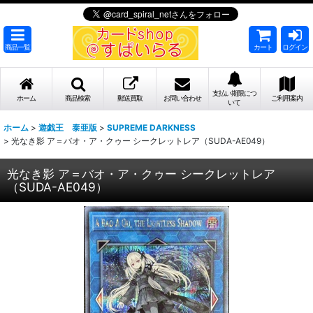
商品一覧
カート
ログイン
支払い期限につ
ホーム
商品検索
郵送買取
お問い合わせ
ご利用案内
いて
ホーム
>
遊戯王 泰亜版
>
SUPREME DARKNESS
>
光なき影 ア＝バオ・ア・クゥー シークレットレア（SUDA-AE049）
光なき影 ア＝バオ・ア・クゥー シークレットレア
（SUDA-AE049）