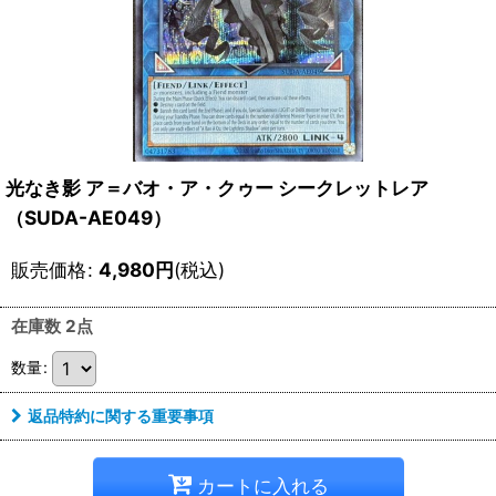
光なき影 ア＝バオ・ア・クゥー シークレットレア
（SUDA-AE049）
販売価格
:
4,980
円
(税込)
在庫数 2点
数量
:
返品特約に関する重要事項
カートに入れる