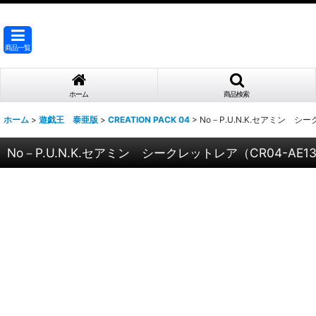
商品一覧
ホーム
商品検索
ホーム
>
遊戯王 泰亜版
>
CREATION PACK 04
>
No－P.U.N.K.セアミン シー
No－P.U.N.K.セアミン シークレットレア（CR04-AE1