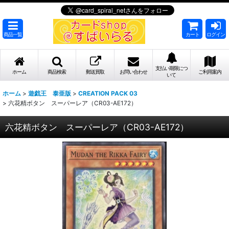
商品一覧
カート
ログイン
支払い期限につ
ホーム
商品検索
郵送買取
お問い合わせ
ご利用案内
いて
ホーム
>
遊戯王 泰亜版
>
CREATION PACK 03
>
六花精ボタン スーパーレア（CR03-AE172）
六花精ボタン スーパーレア（CR03-AE172）