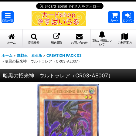
商品一覧
カート
ログイン
支払い期限につ
ホーム
商品検索
郵送買取
お問い合わせ
ご利用案内
いて
ホーム
>
遊戯王 泰亜版
>
CREATION PACK 03
>
暗黒の招来神 ウルトラレア（CR03-AE007）
暗黒の招来神 ウルトラレア（CR03-AE007）