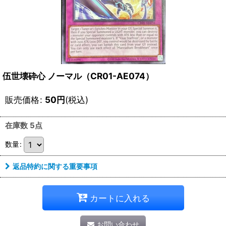
伍世壊砕心 ノーマル（CR01-AE074）
販売価格
:
50
円
(税込)
在庫数 5点
数量
:
返品特約に関する重要事項
カートに入れる
お問い合わせ