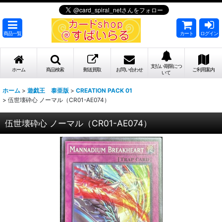
商品一覧
カート
ログイン
支払い期限につ
ホーム
商品検索
郵送買取
お問い合わせ
ご利用案内
いて
ホーム
>
遊戯王 泰亜版
>
CREATION PACK 01
>
伍世壊砕心 ノーマル（CR01-AE074）
伍世壊砕心 ノーマル（CR01-AE074）