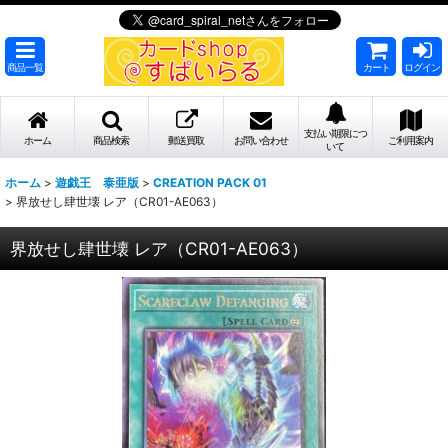
商品一覧
カート
ログイン
支払い期限につ
ホーム
商品検索
郵送買取
お問い合わせ
ご利用案内
いて
ホーム
>
遊戯王 泰亜版
>
CREATION PACK 01
>
界放せし肆世壊 レア（CR01-AE063）
界放せし肆世壊 レア（CR01-AE063）