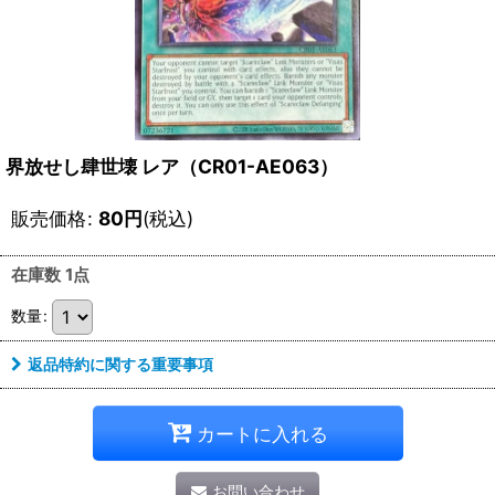
界放せし肆世壊 レア（CR01-AE063）
販売価格
:
80
円
(税込)
在庫数 1点
数量
:
返品特約に関する重要事項
カートに入れる
お問い合わせ