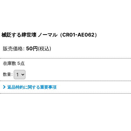
械貶する肆世壊 ノーマル（CR01-AE062）
販売価格
:
50
円
(税込)
在庫数 5点
数量
:
返品特約に関する重要事項