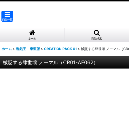
商品一覧
ホーム
商品検索
ホーム
>
遊戯王 泰亜版
>
CREATION PACK 01
>
械貶する肆世壊 ノーマル（CR01
械貶する肆世壊 ノーマル（CR01-AE062）