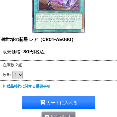
肆世壊の新星 レア（CR01-AE060）
販売価格
:
80
円
(税込)
在庫数 2点
数量
:
返品特約に関する重要事項
カートに入れる
お問い合わせ