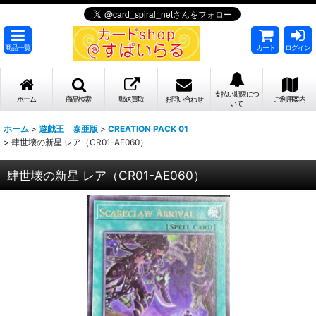
商品一覧
カート
ログイン
支払い期限につ
ホーム
商品検索
郵送買取
お問い合わせ
ご利用案内
いて
ホーム
>
遊戯王 泰亜版
>
CREATION PACK 01
>
肆世壊の新星 レア（CR01-AE060）
肆世壊の新星 レア（CR01-AE060）