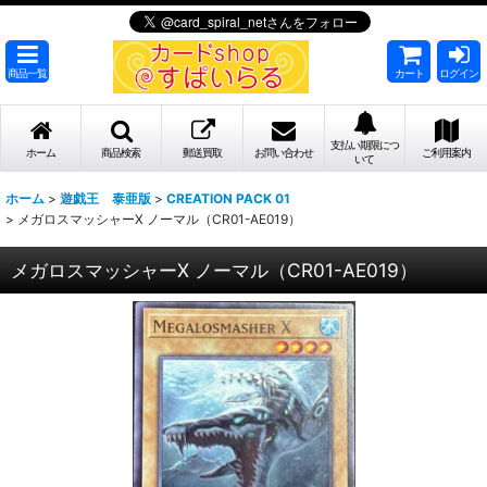
商品一覧
カート
ログイン
支払い期限につ
ホーム
商品検索
郵送買取
お問い合わせ
ご利用案内
いて
ホーム
>
遊戯王 泰亜版
>
CREATION PACK 01
>
メガロスマッシャーX ノーマル（CR01-AE019）
メガロスマッシャーX ノーマル（CR01-AE019）