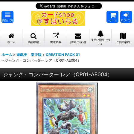
商品一覧
カート
ログイン
支払い期限につ
ホーム
商品検索
郵送買取
お問い合わせ
ご利用案内
いて
ホーム
>
遊戯王 泰亜版
>
CREATION PACK 01
>
ジャンク・コンバーター レア（CR01-AE004）
ジャンク・コンバーター レア（CR01-AE004）