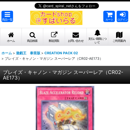
商品一覧
カート
ログイン
支払い期限につ
ホーム
商品検索
郵送買取
お問い合わせ
ご利用案内
いて
ホーム
>
遊戯王 泰亜版
>
CREATION PACK 02
>
ブレイズ・キャノン・マガジン スーパーレア（CR02-AE173）
ブレイズ・キャノン・マガジン スーパーレア（CR02-
AE173）