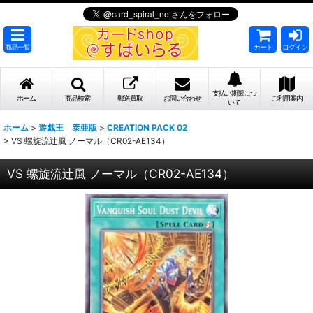
商品一覧
カート
ログイン
支払い期限につ
ホーム
商品検索
郵送買取
お問い合わせ
ご利用案内
いて
ホーム
>
遊戯王 泰亜版
>
CREATION PACK 02
>
VS 螺旋流辻風 ノーマル（CR02-AE134）
VS 螺旋流辻風 ノーマル（CR02-AE134）