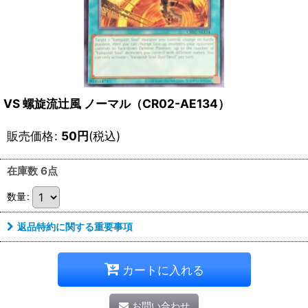
VS 螺旋流辻風 ノーマル（CR02-AE134）
販売価格
:
50
円
(税込)
在庫数 6点
数量
:
返品特約に関する重要事項
カートに入れる
お問い合わせ