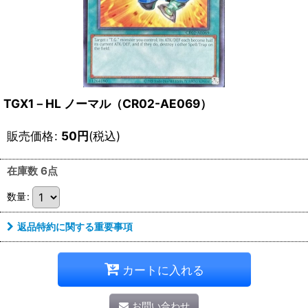
TGX1－HL ノーマル（CR02-AE069）
販売価格
:
50
円
(税込)
在庫数 6点
数量
:
返品特約に関する重要事項
カートに入れる
お問い合わせ