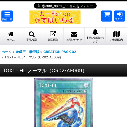
商品一覧
カート
ログイン
支払い期限につ
ホーム
商品検索
郵送買取
お問い合わせ
ご利用案内
いて
ホーム
>
遊戯王 泰亜版
>
CREATION PACK 02
>
TGX1－HL ノーマル（CR02-AE069）
TGX1－HL ノーマル（CR02-AE069）