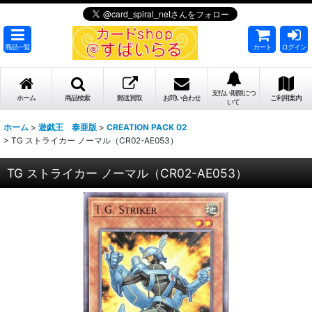
商品一覧
カート
ログイン
支払い期限につ
ホーム
商品検索
郵送買取
お問い合わせ
ご利用案内
いて
ホーム
>
遊戯王 泰亜版
>
CREATION PACK 02
>
TG ストライカー ノーマル（CR02-AE053）
TG ストライカー ノーマル（CR02-AE053）