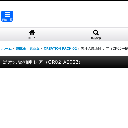
商品一覧
ホーム
商品検索
ホーム
>
遊戯王 泰亜版
>
CREATION PACK 02
>
黒牙の魔術師 レア（CR02-AE
黒牙の魔術師 レア（CR02-AE022）