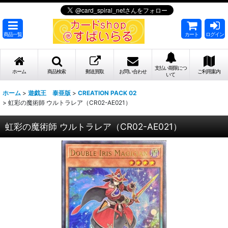
商品一覧
カート
ログイン
支払い期限につ
ホーム
商品検索
郵送買取
お問い合わせ
ご利用案内
いて
ホーム
>
遊戯王 泰亜版
>
CREATION PACK 02
>
虹彩の魔術師 ウルトラレア（CR02-AE021）
虹彩の魔術師 ウルトラレア（CR02-AE021）