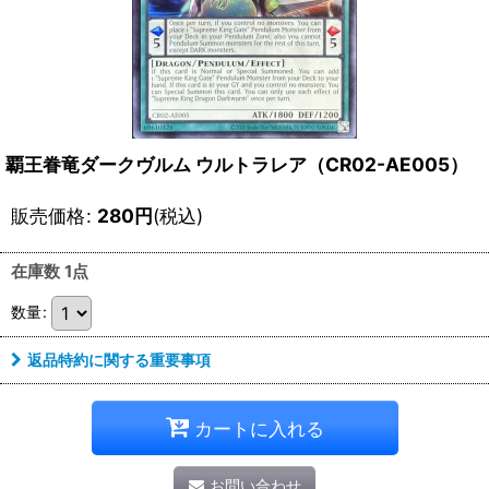
覇王眷竜ダークヴルム ウルトラレア（CR02-AE005）
販売価格
:
280
円
(税込)
在庫数 1点
数量
:
返品特約に関する重要事項
カートに入れる
お問い合わせ