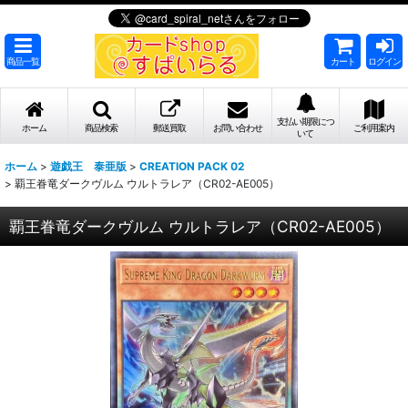
商品一覧
カート
ログイン
支払い期限につ
ホーム
商品検索
郵送買取
お問い合わせ
ご利用案内
いて
ホーム
>
遊戯王 泰亜版
>
CREATION PACK 02
>
覇王眷竜ダークヴルム ウルトラレア（CR02-AE005）
覇王眷竜ダークヴルム ウルトラレア（CR02-AE005）