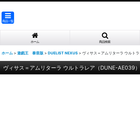
商品一覧
ホーム
商品検索
ホーム
>
遊戯王 泰亜版
>
DUELIST NEXUS
>
ヴィサス＝アムリターラ ウルトラレア
ヴィサス＝アムリターラ ウルトラレア（DUNE-AE039