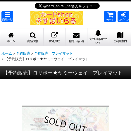
商品一覧
カート
ログイン
支払い期限につ
ホーム
商品検索
郵送買取
お問い合わせ
ご利用案内
いて
ホーム
>
予約販売
>
予約販売 プレイマット
>
【予約販売】ロリポー★ヤミーウェイ プレイマット
【予約販売】ロリポー★ヤミーウェイ プレイマット