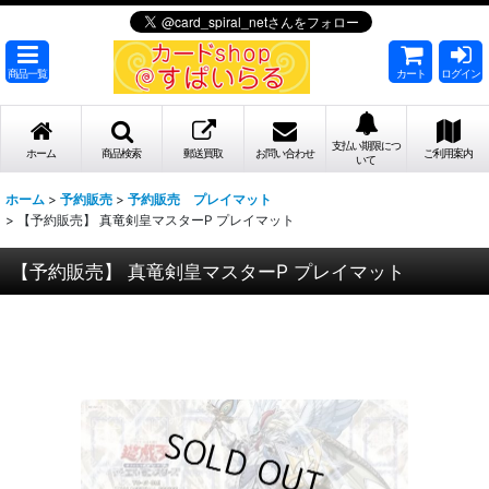
商品一覧
カート
ログイン
支払い期限につ
ホーム
商品検索
郵送買取
お問い合わせ
ご利用案内
いて
ホーム
>
予約販売
>
予約販売 プレイマット
>
【予約販売】 真竜剣皇マスターP プレイマット
【予約販売】 真竜剣皇マスターP プレイマット