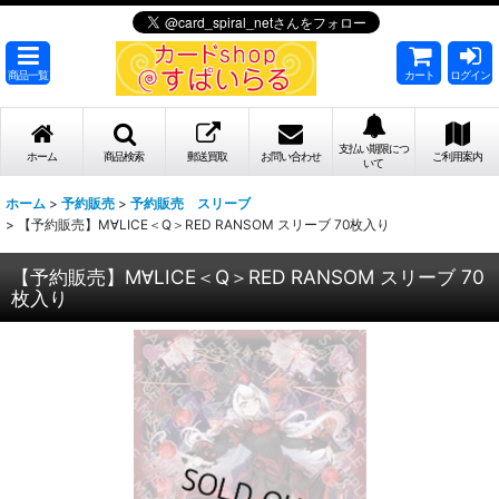
商品一覧
カート
ログイン
支払い期限につ
ホーム
商品検索
郵送買取
お問い合わせ
ご利用案内
いて
ホーム
>
予約販売
>
予約販売 スリーブ
>
【予約販売】M∀LICE＜Q＞RED RANSOM スリーブ 70枚入り
【予約販売】M∀LICE＜Q＞RED RANSOM スリーブ 70
枚入り