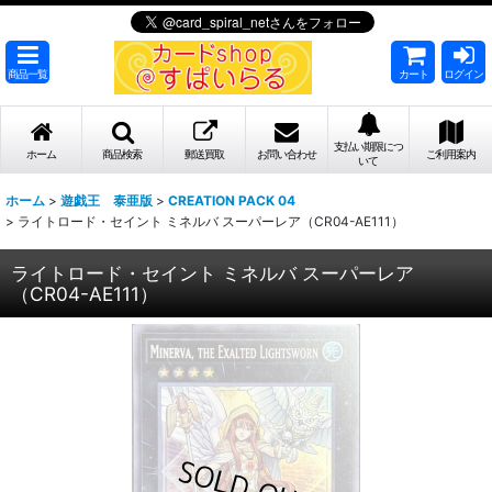
商品一覧
カート
ログイン
支払い期限につ
ホーム
商品検索
郵送買取
お問い合わせ
ご利用案内
いて
ホーム
>
遊戯王 泰亜版
>
CREATION PACK 04
>
ライトロード・セイント ミネルバ スーパーレア（CR04-AE111）
ライトロード・セイント ミネルバ スーパーレア
（CR04-AE111）