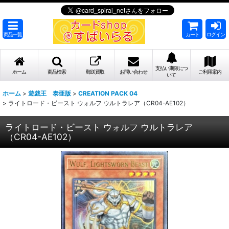
商品一覧
カート
ログイン
支払い期限につ
ホーム
商品検索
郵送買取
お問い合わせ
ご利用案内
いて
ホーム
>
遊戯王 泰亜版
>
CREATION PACK 04
>
ライトロード・ビースト ウォルフ ウルトラレア（CR04-AE102）
ライトロード・ビースト ウォルフ ウルトラレア
（CR04-AE102）