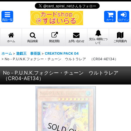
商品一覧
カート
ログイン
支払い期限につ
ホーム
商品検索
郵送買取
お問い合わせ
ご利用案内
いて
ホーム
>
遊戯王 泰亜版
>
CREATION PACK 04
>
No－P.U.N.K.フォクシー・チューン ウルトラレア （CR04-AE134）
No－P.U.N.K.フォクシー・チューン ウルトラレア
（CR04-AE134）