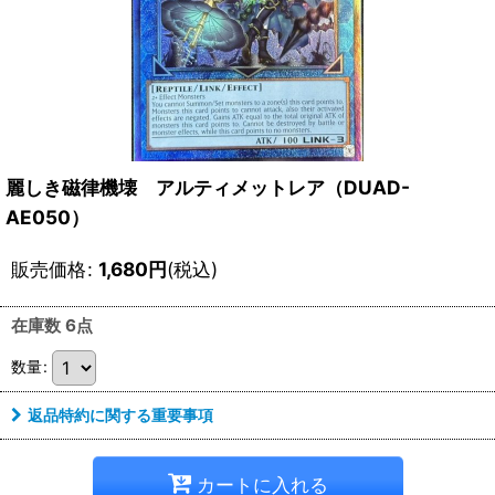
麗しき磁律機壊 アルティメットレア（DUAD-
AE050）
販売価格
:
1,680
円
(税込)
在庫数 6点
数量
:
返品特約に関する重要事項
カートに入れる