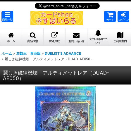
商品一覧
カート
ログイン
支払い期限につ
ホーム
商品検索
郵送買取
お問い合わせ
ご利用案内
いて
ホーム
>
遊戯王 泰亜版
>
DUELIST'S ADVANCE
>
麗しき磁律機壊 アルティメットレア（DUAD-AE050）
麗しき磁律機壊 アルティメットレア（DUAD-
AE050）