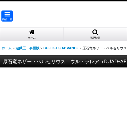
商品一覧
ホーム
商品検索
ホーム
>
遊戯王 泰亜版
>
DUELIST'S ADVANCE
>
原石竜ネザー・ベルセリウス 
原石竜ネザー・ベルセリウス ウルトラレア（DUAD-AE