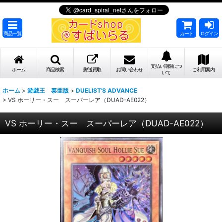
商品一覧
カート
ログイン
支払い期限につ
ホーム
商品検索
郵送買取
お問い合わせ
ご利用案内
いて
ホーム
>
遊戯王 泰亜版
>
DUELIST'S ADVANCE
>
VS ホーリー・スー スーパーレア（DUAD-AE022）
VS ホーリー・スー スーパーレア（DUAD-AE022）