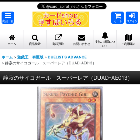
商品一覧
カート
ログイン
支払い期限につ
ホーム
商品検索
郵送買取
お問い合わせ
ご利用案内
いて
ホーム
>
遊戯王 泰亜版
>
DUELIST'S ADVANCE
>
静寂のサイコガール スーパーレア（DUAD-AE013）
静寂のサイコガール スーパーレア（DUAD-AE013）