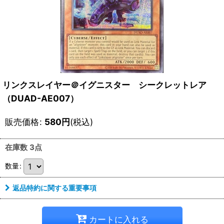
リンクスレイヤー＠イグニスター シークレットレア
（DUAD-AE007）
販売価格
:
580
円
(税込)
在庫数 3点
数量
:
返品特約に関する重要事項
カートに入れる