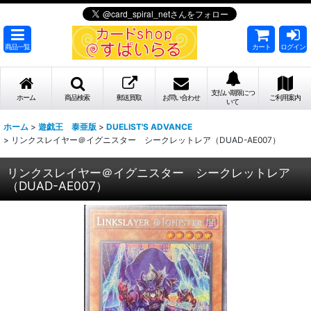
商品一覧
カート
ログイン
支払い期限につ
ホーム
商品検索
郵送買取
お問い合わせ
ご利用案内
いて
ホーム
>
遊戯王 泰亜版
>
DUELIST'S ADVANCE
>
リンクスレイヤー＠イグニスター シークレットレア（DUAD-AE007）
リンクスレイヤー＠イグニスター シークレットレア
（DUAD-AE007）