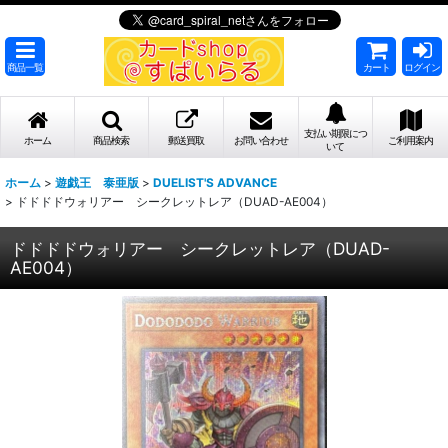
商品一覧
カート
ログイン
支払い期限につ
ホーム
商品検索
郵送買取
お問い合わせ
ご利用案内
いて
ホーム
>
遊戯王 泰亜版
>
DUELIST'S ADVANCE
>
ドドドドウォリアー シークレットレア（DUAD-AE004）
ドドドドウォリアー シークレットレア（DUAD-
AE004）