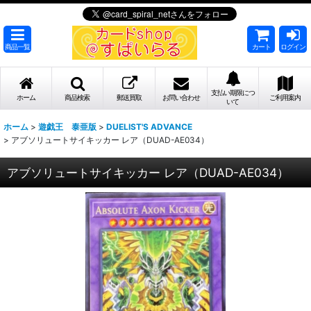
商品一覧
カート
ログイン
支払い期限につ
ホーム
商品検索
郵送買取
お問い合わせ
ご利用案内
いて
ホーム
>
遊戯王 泰亜版
>
DUELIST'S ADVANCE
>
アブソリュートサイキッカー レア（DUAD-AE034）
アブソリュートサイキッカー レア（DUAD-AE034）